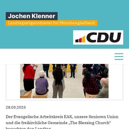
Sie sind hier
»
Gebet im Raum der Stille
Jochen Klenner
Gebet
im
Raum
der
Stille
Landtagsabgeordneter für Mönchengladbach
Toggl
28.03.2025
Der Evangelische Arbeitskreis EAK, unsere Senioren Union
und die freikirchliche Gemeinde „The Blessing Church“
besuchten den Landtag.