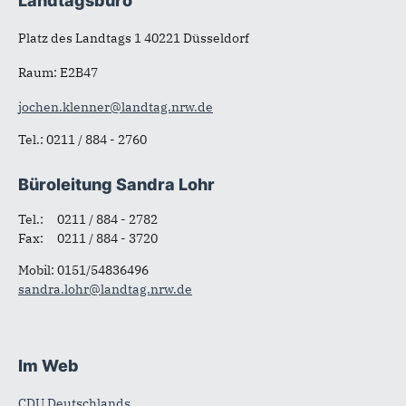
Landtagsbüro
Fußbereich
Platz des Landtags 1 40221 Düsseldorf
Raum: E2B47
jochen.klenner@landtag.nrw.de
Tel.: 0211 / 884 - 2760
Büroleitung Sandra Lohr
Tel.: 0211 / 884 - 2782
Fax: 0211 / 884 - 3720
Mobil: 0151/54836496
sandra.lohr@landtag.nrw.de
Im Web
CDU Deutschlands