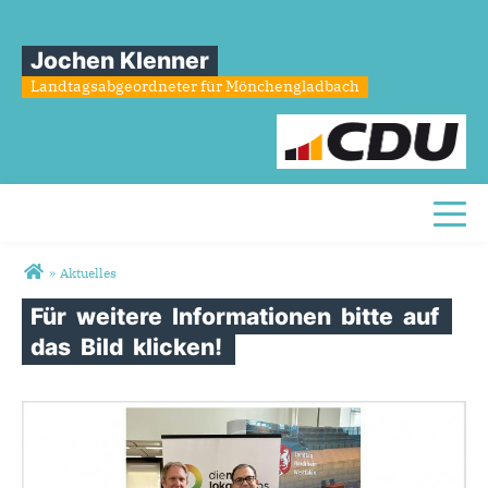
Jochen Klenner
Landtagsabgeordneter für Mönchengladbach
Toggl
Sie sind hier
»
Aktuelles
Für
weitere
Informationen
bitte
auf
das
Bild
klicken!