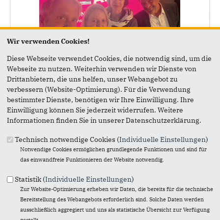
Wir verwenden Cookies!
Diese Webseite verwendet Cookies, die notwendig sind, um die
Webseite zu nutzen. Weiterhin verwenden wir Dienste von
06.05.2026
Drittanbietern, die uns helfen, unser Webangebot zu
MG zieht an
verbessern (Website-Optimierung). Für die Verwendung
bestimmter Dienste, benötigen wir Ihre Einwilligung. Ihre
Stoff, der bewegt. Ideen, die Zukunft machen.
Einwilligung können Sie jederzeit widerrufen. Weitere
Informationen finden Sie in unserer Datenschutzerklärung.
Technisch notwendige Cookies (
Individuelle Einstellungen
)
Notwendige Cookies ermöglichen grundlegende Funktionen und sind für
das einwandfreie Funktionieren der Website notwendig.
Statistik (
Individuelle Einstellungen
)
Zur Website-Optimierung erheben wir Daten, die bereits für die technische
Bereitstellung des Webangebots erforderlich sind. Solche Daten werden
ausschließlich aggregiert und uns als statistische Übersicht zur Verfügung
gestellt.