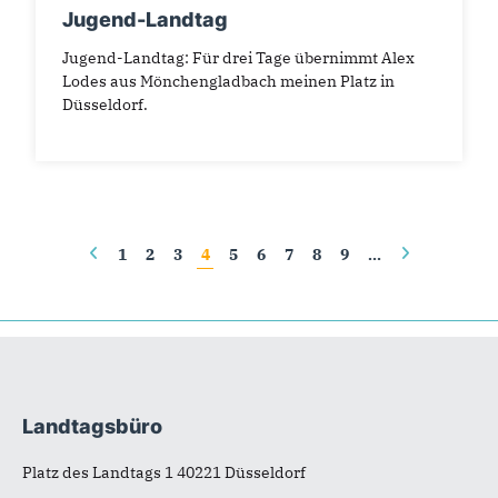
Jugend-Landtag
Jugend-Landtag: Für drei Tage übernimmt Alex
Lodes aus Mönchengladbach meinen Platz in
Düsseldorf.
Seiten
1
2
3
4
5
6
7
8
9
…
Landtagsbüro
Fußbereich
Platz des Landtags 1 40221 Düsseldorf