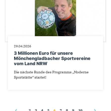
29.04.2026
3 Millionen Euro für unsere
Mönchengladbacher Sportvereine
vom Land NRW
Die nächste Runde des Programms „Moderne
Sportstätte“ startet!
Seiten
…
2
3
4
5
6
7
8
9
10
…